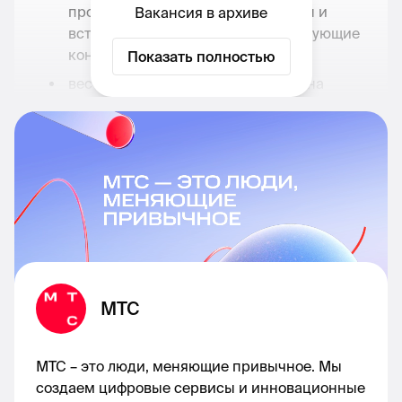
проработке облачной архитектуры и
Вакансия в архиве
встраивать архитектуру в существующие
контуры заказчика;
Показать полностью
вести переговоры с заказчиками на
уровне CTO;
взаимодействовать с подразделениями
продаж, продуктовой командой,
техническим блоком, и архитекторами
решений;
выполнять плановые показатели по
выручке от проработанных проектов;
обучать и консультировать команды
продаж по облачным сервисам
МТС
компании.
МТС – это люди, меняющие привычное. Мы
Что мы ждём от кандидата:
создаем цифровые сервисы и инновационные