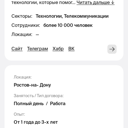
технологии, которые помог
...
Читать дальше
↓
опыт работы в построении и реализации
архитектуры облачных решений для
Секторы
:
Технологии, Телекоммуникации
крупных заказчиков;
Сотрудники
:
более 10 000 человек
знание облачных сервисов и умение с
Локации
:
—
ними работать;
опыт работы с крупными бизнес
Сайт
Телеграм
Хабр
ВК
заказчиками; ⁠
знание сетевого программного стека
(TCP/IP);
Локация
:
опыт реализации высоконагруженных
Ростов-на- Дону
информационных систем;
наличие профессиональных ИТ-
Занятость / Тип договора
:
сертификаций (CCNA, CCNP, AWS, Azure,
Полный день
/
Работа
GCP, SD-WAN-сертификации) – будет
Опыт
:
преимуществом;
От 1 года до 3-х лет
знание облачного рынка РФ,