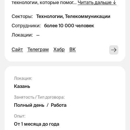
технологии, которые помог
...
Читать дальше
↓
ЧТО НУЖНО ДЛЯ ЭТОЙ РАБОТЫ:
Секторы
:
Технологии, Телекоммуникации
среднее специальное или высшее
Сотрудники
:
более 10 000 человек
образование;
Локации
:
—
знание общих принципов построения и
работы фиксированной связи;
Сайт
Телеграм
Хабр
ВК
опыт работы в сфере строительства
фиксированной сети будет
преимуществом;
Локация
:
опыт работы и умение заносить
Казань
информацию в системы NIOSS и ЦСТУ;
уверенные навыки владения пакетом
Занятость / Тип договора
:
Microsoft Office.
Полный день
/
Работа
Опыт
:
ЧТО ПРЕДЛАГАЕМ:
От 1 месяца до года