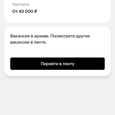
Зарплата
:
офис на ул. Побежимова, д. 31;
От 43 000 ₽
оформление по трудовому договору в
штат компании;
фиксированная часть 43 000 + годовая
Вакансия в архиве. Посмотрите другие
премия в размере оклада;
вакансии в ленте.
график 5/2 с 8:30 до 17:30, пятница -
сокращенный день;
отпуск 31 календарный день;
Перейти в ленту
ДМС с первого месяца работы, включая
стоматологию. А еще оплачиваем 50%
стоимости полиса ДМС для
родственников;
страхование от несчастных случаев с 1
месяца работы. Материальная помощь в
сложных жизненных ситуациях;
прием врачей общей практики в офисе.