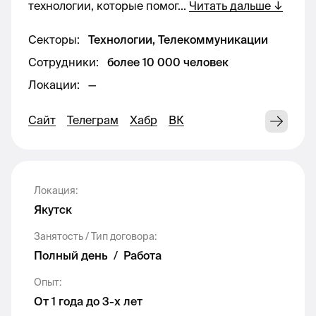
технологии, которые помог
...
Читать дальше
↓
Что мы ждём от кандидата:
Секторы
:
Технологии, Телекоммуникации
Сотрудники
:
более 10 000 человек
высшее образование в сфере экономики
или маркетинга;
Локации
:
—
знание и умение применения
Сайт
Телеграм
Хабр
ВК
инструментов анализа рынка;
опыт расчета инвестиционных проектов;
опыт организации BTL мероприятий,
рекламных кампаний желательно.
Локация
:
Якутск
ЧТО МЫ ПРЕДЛАГАЕМ:
Занятость / Тип договора
:
Полный день
/
Работа
оформление в штат компании;
Опыт
:
совокупный доход: оклад+ годовая
От 1 года до 3-х лет
премия по результатам выполнения KPI;