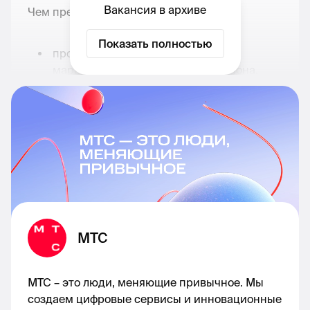
Вакансия в архиве
Чем предстоит заниматься:
Показать полностью
проводить анализ финансовых и
маркетинговых показателей региона,
динамику, причины отклонений или
потенциальные проблемы;
анализировать маркетинговую
активность конкурентов;
инициировать развитие сети на основе
полученных выводов, просчитывать
инвестиционные кейсы;
участвовать в защите инвестиционный
кейсов;
МТС
организовывать медиа-поддержку
запуска новых продуктов и услуг,
МТС – это люди, меняющие привычное. Мы
технологий в регионе.
создаем цифровые сервисы и инновационные