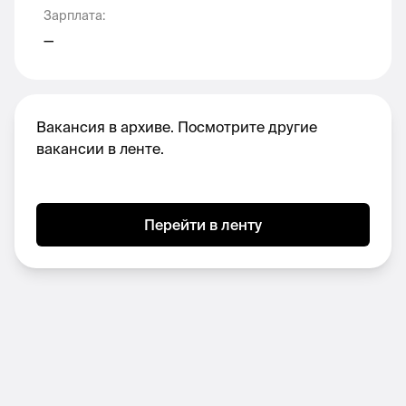
Зарплата
:
график 5/2;
—
ДМС с первого месяца работы, включая
стоматологию. А еще оплачиваем 50%
стоимости полиса ДМС для
родственников;
Вакансия в архиве. Посмотрите другие
страхование от несчастных случаев с 1
вакансии в ленте.
месяца работы. Материальная помощь в
сложных жизненных ситуациях;
прием врачей общей практики в офисе.
Перейти в ленту
Консультация психологов и программа
поддержки сотрудников;
отпуск 52 календарных дня + 3 дня за
ненормированный рабочий день;
компенсация расходов на выбор
сотрудника, например, на спорт, ипотеку
или питание. Специальные предложения
от партнеров и скидки от продуктов