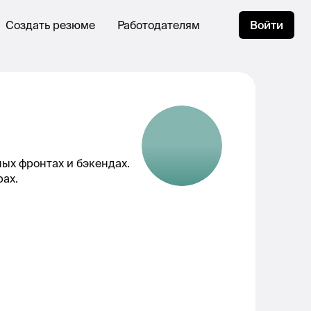
Создать резюме
Работодателям
Войти
ых фронтах и бэкендах.
рах.