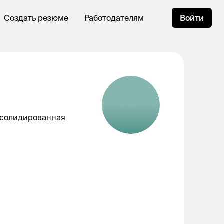
Создать резюме
Работодателям
Войти
нсолидированная