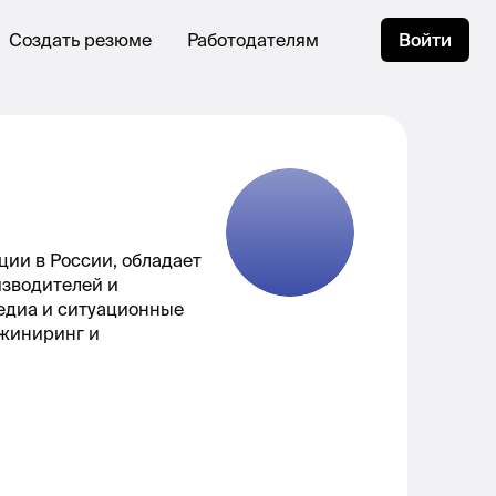
Создать резюме
Работодателям
Войти
ции в России, обладает
зводителей и
медиа и ситуационные
нжиниринг и