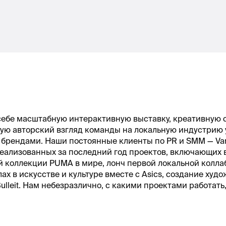
себе масштабную интерактивную выставку, креативную с
щую авторский взгляд команды на локальную индустрию 
e брендами. Наши постоянные клиенты по PR и SMM — Vans,
и реализованных за последний год проектов, включающих
й коллекции PUMA в мире, лонч первой локальной колл
лах в искусстве и культуре вместе с Asics, создание ху
leit. Нам небезразлично, с какими проектами работать,