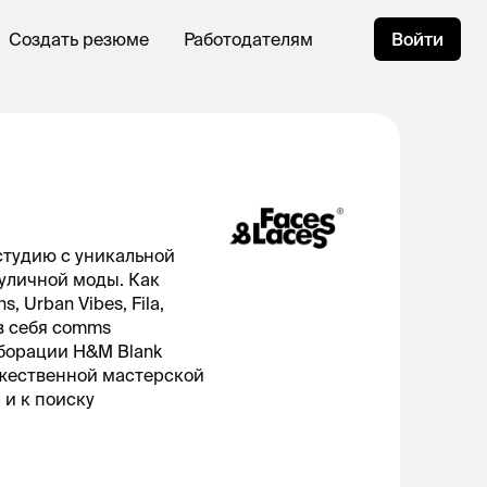
Создать резюме
Работодателям
Войти
тудию с уникальной
уличной моды. Как
 Urban Vibes, Fila,
 в себя comms
аборации H&M Blank
дожественной мастерской
 и к поиску