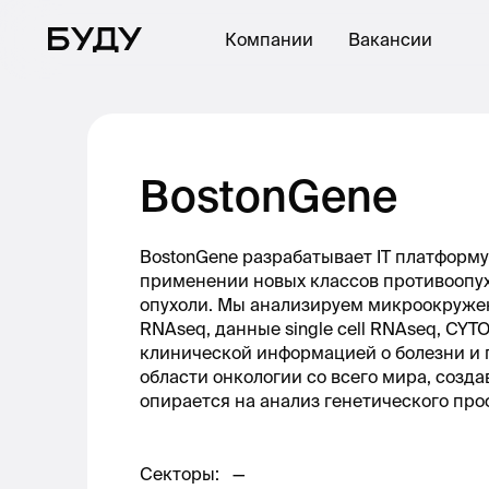
Компании
Вакансии
BostonGene
BostonGene разрабатывает IT платформ
применении новых классов противоопух
опухоли. Мы анализируем микроокружен
RNAseq, данные single cell RNAseq, CY
клинической информацией о болезни и 
области онкологии со всего мира, созд
опирается на анализ генетического пр
Секторы
:
—