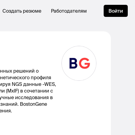
Создать резюме
Работодателям
Войти
анных решений о
енетического профиля
рируя NGS данные -WES,
 (MxIF) в сочетании с
аучные исследования в
 знаний. BostonGene
ения.