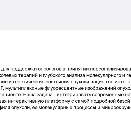
у для поддержки онкологов в принятии персонализиров
олевых терапий и глубокого анализа молекулярного и г
ие и генетические состояния опухоли пациента, интег
TOF, мультиплексные флуоресцентные изображений опухоли
пациенте. Наша задача - интегрировать современные н
авая интерактивную платформу с самой подробной базой
офиля опухоли, ее молекулярные процессы и микроокруж