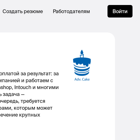
Создать резюме
Работодателям
Войти
платой за результат: за
мпанией и работаем с
ichshop, Intouch и многими
ь задача —
очередь, требуется
орами, которым может
лечение крупных