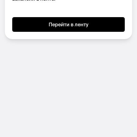
огромный плюс;
/ опыт ведения нескольких проектов
Перейти в ленту
одновременно;
/ стиль;
/ насмотренность.
От нас:
/ крупные клиенты с задачами в
сферах digital, marketing, PR, event;
/ креативная среда, в которой можно делать
крутые проекты;
/ офис на Пятницкой, возможность удаленной