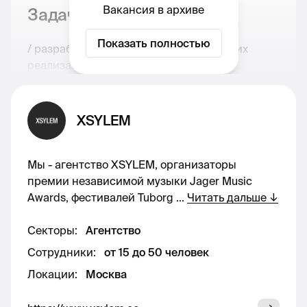
Вакансия в архиве
Задачи
Показать полностью
/ разработка визуальных концепций и их
реализация;
/ разработка Key Visual рекламных кампаний;
XSYLEM
/ брендинг носителей — мерч, сувернирная
продукция;
Мы - агентство XSYLEM, организаторы
/ разработка дизайна презентаций;
премии независимой музыки Jager Music
Awards, фестивалей Tuborg
...
Читать дальше
↓
/ создание шаблонов презентаций и вёрстка
готовых;
Секторы
:
Агентство
Сотрудники
:
от 15 до 50 человек
/ разработка и подготовка макетов в печать;
Локации
:
Москва
/ обработка рендеров, нанесение брендинга