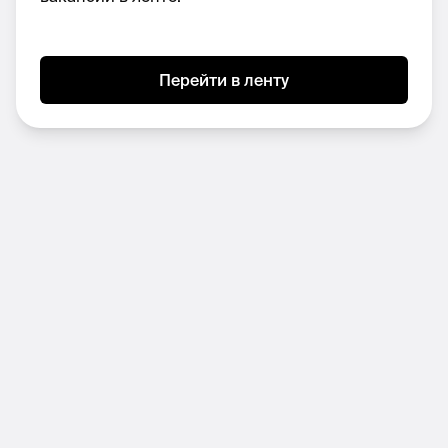
(важно уметь делать презентации!)
Умение быстро разобраться в вопросе,
многозадачность
Перейти в ленту
Стрессоустойчивость и
проактивность
Понимание, что работа ассистентом —
это
НЕ
с 10 до 19 часов
Желание
перенимать опыт и
развиваться
Самостоятельность
в принятии
решений
Опыт работы с Miro и другими
программами
able предлагает:
Гибридный график работы 5/2, будут