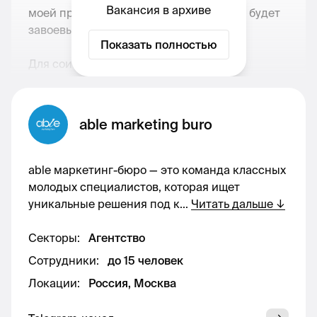
Вакансия в архиве
моей правой рукой, освободит время и будет
завоевывать рынок плечом к плечу :)
Показать полностью
Для соискателей в Москве!
Основные задачи:
able marketing buro
Вести мой / наш календарь дел
able маркетинг-бюро — это команда классных
молодых специалистов, которая ищет
Контролировать выполнение всех задач,
уникальные решения под к
...
Читать дальше
↓
которые относятся к нашей с тобой
работе
Секторы
:
Агентство
Контролировать важные задачи отделов,
Сотрудники
:
до 15 человек
держать руку на пульсе
Локации
:
Россия, Москва
Работать с документами, договорами и
счетами в паре с бухгалтерией