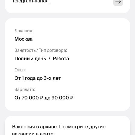
Telegram-канал
Составлять коммерческие предложения
для клиентов, заимодействовать с
командой и клиентами
Посещать мероприятия и встречи
Локация
:
вместе со мной
(онлайн и оффлайн
Москва
встречи, поэтому кандидат нужен из
Москвы)
Занятость / Тип договора
:
Полный день
/
Работа
Участвовать в разработке стратегий,
брендинга и запуске услуг бюро
Опыт
:
Выполнять прочие задачи руководителя
От 1 года до 3-х лет
(travel-поддержка, личные поручения)
Зарплата
:
От 70 000 ₽ до 90 000 ₽
Что я жду от Ассистента:
Опыт работы в маркетинге
Вакансия в архиве. Посмотрите другие
Уверенный пользователь Figma
вакансии в ленте.