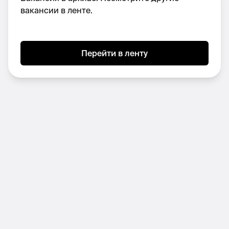
Продукт с подтверждённым product-
вакансии в ленте.
market fit и быстро растущей базой
пользователей
Доступ к лучшим ИИ инструментам для
Перейти в ленту
повышения эффективности работы
Компенсация расходов на
профессиональное развитие
(профильные курсы, обучение, книги,
конференции) в рамках политики
обучения компании
Нам важно:
Уверенный опыт разработки (или vibe-
coding)
Активный личный GitHub с частыми
коммитами, реальной активностью и