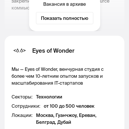
закрепит NodeMaven как имя в open source
Вакансия в архиве
коммьюнити.
Показать полностью
Чем предстоит заниматься:
Управление публичным GitHub-
Eyes of Wonder
репозиторием компании
Написание (или вайбкодинг) полезных
Мы — Eyes of Wonder, венчурная студия с
open source тулов, которые помогают
более чем 10-летним опытом запусков и
работе прокси (простой open source
масштабирования IT-стартапов
скрейпер для конкретного сайта,
враппер для подключения наших прокси
Секторы
:
Технологии
к любым браузерным инструментам,
Сотрудники
:
от 100 до 500 человек
open source proxy checker для скорости,
качества и количества уникальных IP и
Локации
:
Москва, Гуанчжоу, Ереван,
т.д)
Белград, Дубай