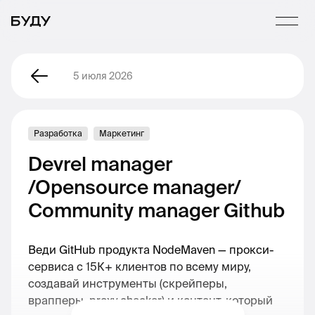
5 июля 2026
Разработка
Маркетинг
Devrel manager
/Opensource manager/
Сommunity manager Github
Веди GitHub продукта NodeMaven — прокси-
сервиса с 15К+ клиентов по всему миру,
создавай инструменты (скрейперы,
врапперы, proxy checker) и контент, который