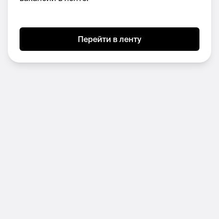
информации
Инициативность
Перейти в ленту
Желание погрузиться в инновационную сферу
Уметь вчитываться и осознавать смысл текста
Грамотность
Ситуационный маркетинг
Умение генерировать задачи и гипотезы
Условия:
Оформление согласно ТК РФ График работы:
9:30-18:30 5/2· премии по итогам
успешных проектов· возможность