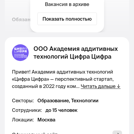
Вакансия в архиве
Показать полностью
Обязанности:
Ведение социальных сетей компании:
Телеграм, Инстаграм, MAX (возможно ВК) по
ООО Академия аддитивных
тематикам: стоматология, промышленность и
технологии
технологий Цифра Цифра
Формирование контент плана компании
Привет! Академия аддитивных технологий
«Цифра Цифра» — перспективный стартап,
Написание текстов для социальных сетей
созданный в 2022 году ком
...
Читать дальше
↓
Поиск тем, создание фото и видео контента
Секторы
:
Образование, Технологии
для социальных сетей
Сотрудники
:
до 15 человек
Локации
:
Москва
Работа с изображениями и программами в
визуальных редакторах – Figma, Adobe