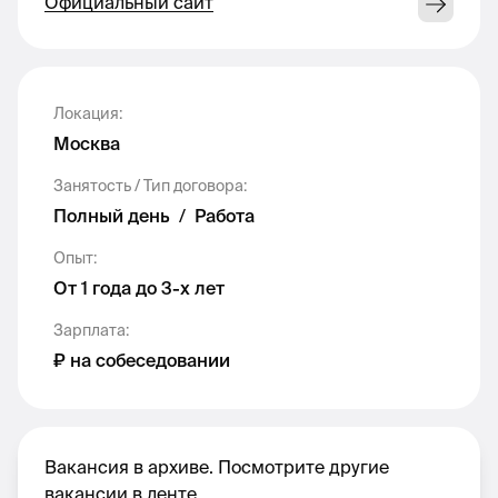
Photoshop
Официальный сайт
Адаптировать контент под существующий
стиль компании (дизайн и манера подачи
текста)
Локация
:
Москва
Ведение аналитики по социальным сетям
Занятость / Тип договора
:
Работа с нейросетями (тексты и изображения)
Полный день
/
Работа
Опыт
:
Основный профессиональные знания и
От 1 года до 3-х лет
навыки:
Зарплата
:
Внимание к деталям
₽ на собеседовании
Организационные скиллы, умение работать с
дедлайнами
Вакансия в архиве. Посмотрите другие
Навык быстрой обработки и анализа
вакансии в ленте.