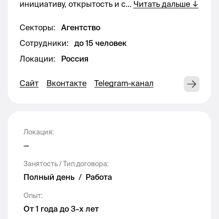
инициативу, открытость и с
...
Читать дальше
↓
параллельно и соблюдать сроки.
Секторы
:
Агентство
Требования
Сотрудники
:
до 15 человек
Локации
:
Россия
Опыт работы в агентстве, с командой,
процессным и аналитическим подходом
Сайт
Вконтакте
Telegram-канал
Навык в дизайне и работы в программах:
canva, figma, photoshop и др.
Навык в монтаже видео и работы в
Локация
:
программах capcut и др.
—
Насмотренность в трендах, понимание
актуальных направлений в SMM
Занятость / Тип договора
:
Полный день
/
Работа
Навык подготовки ежемесячных отчетов
Проактивный подход к работе,
Опыт
:
инициативность
От 1 года до 3-х лет