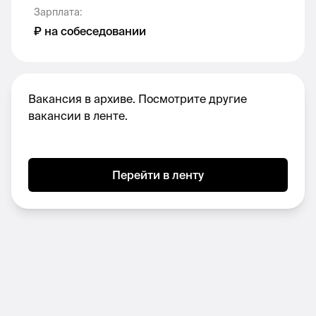
Самостоятельность, ответственность и
Зарплата
:
аккуратность в работе.
₽ на собеседовании
Условия
Вакансия в архиве. Посмотрите другие
Формат работы: удаленный
вакансии в ленте.
Занятость: полная
Трудоустройство: по самозанятости.
Рост заработной платы в зависимости от
Перейти в ленту
количества проектов.
Многоуровневая система премий в
соответствии с выполнением KPI.
Выстроенные процессы, открытая
коммуникация и гибкий подход.
Формат взаимодействия по вакансии: