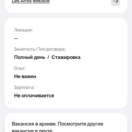
Les Amis website
Брать на себя ответственность и
лидерство в ключевых партнёрских
проектах в быстрорастущей среде.
Локация
:
Использовать партнёрства для
—
привлечения новых пользователей,
Занятость / Тип договора
:
повышения удержания и укрепления
Полный день
/
Стажировка
репутации.
Опыт
:
Не важен
Находить ключевых партнёров для
достижения целей.
Зарплата
:
Не оплачивается
Проактивно выявлять важные задачи,
цели и бизнес-потребности.
Вакансия в архиве. Посмотрите другие
вакансии в ленте.