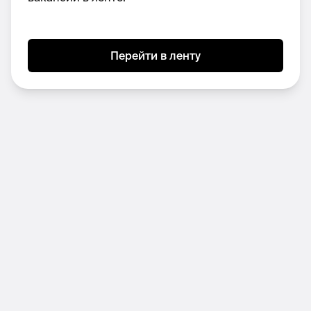
Обеспечивать высокое качество
ключевых результатов, вести учёт всех
задач.
Перейти в ленту
Выстраивать взаимодействие с
агентствами и внутренними командами.
👤 Что мы ожидаем:
Высокий уровень английского языка (C2);
Отличные коммуникативные навыки и
умение работать с людьми;
Стрессоустойчивость и способность
быстро решать проблемы;
Умение организовывать процессы и
работать в удалённой команде;