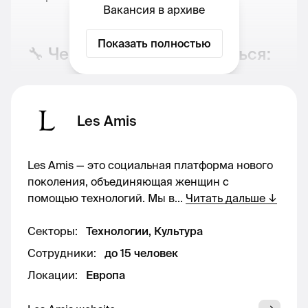
Вакансия в архиве
Показать полностью
🔧 Чем вы будете заниматься:
Поддержка в организации и
оптимизации ежедневных бизнес-
Les Amis
процессов
Анализ текущих рабочих процессов и
Les Amis — это социальная платформа нового
поиск точек для улучшения
поколения, объединяющая женщин с
Взаимодействие с другими командами
помощью технологий. Мы в
...
Читать дальше
↓
(продукт, маркетинг, поддержка) для
согласованной работы
Секторы
:
Технологии, Культура
Участие в планировании и реализации
Сотрудники
:
до 15 человек
проектов
Локации
:
Европа