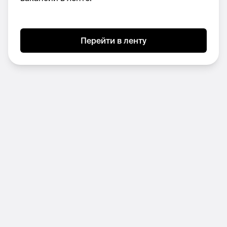
Глаз на тренды — от нейросетей до
TikTok-референсов.
Умение быстро адаптироваться под
Перейти в ленту
задачи разных ниш.
Структурность, аккуратность, умение
сдавать всё в срок.
Опыт работы с нейросетями — большой
плюс.
Условия:
Проектная занятость (part-time). С
возможностью перейти на фулл.
Оплата от 40 000 руб в месяц (в
зависимости от загрузки).