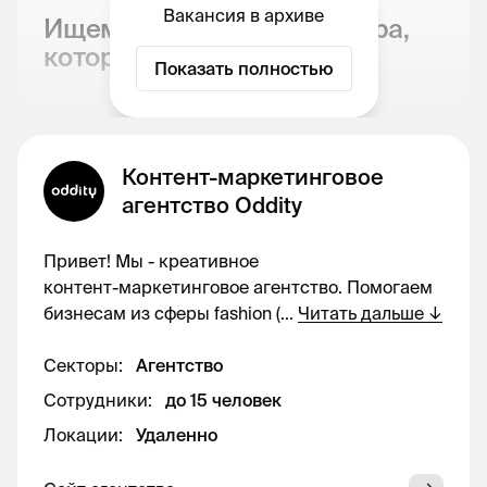
Вакансия в архиве
Ищем в команду дизайнера,
который:
Показать полностью
Умеет делать трендовый визуал для
Instagram, Reels, лендингов и
Контент-маркетинговое
презентаций,
агентство Oddity
Работает с ИИ (Midjourney / DALL·E /
Runway и др.) и умеет выдавать
Привет! Мы - креативное
нестандартные креативы,
контент-маркетинговое агентство. Помогаем
Готов вести от 4-5 проектов в месяц и
бизнесам из сферы fashion (
...
Читать дальше
↓
больше (в зависимости от загрузки),
Не боится экспериментов, умеет
Секторы
:
Агентство
адаптироваться под тональность
Сотрудники
:
до 15 человек
брендов и создавать запоминающийся
Локации
:
Удаленно
визуал.