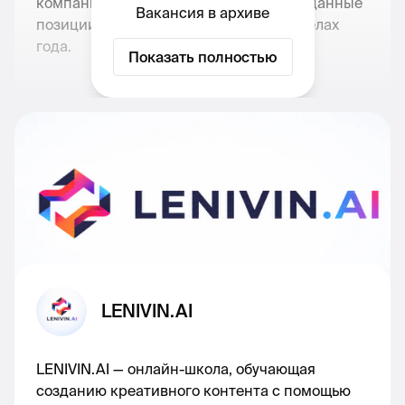
компании. Люди, которые попадут на данные
Вакансия в архиве
позиции, вырастут в компании в пределах
года.
Показать полностью
Привет! Меня зовут Савелий
, я основатель
нескольких успешных международных IT-
бизнесов.
Преподаю AI для VK Group,
Московской Биржи, Россельхозбанка,
Билайна и других компаний
. За год с
командой набрал более 100 000 подписчиков
с помощью AI-видео.
В ноябре мы запустили международную
LENIVIN.AI
онлайн-школу по ИИ-генерации фото и
видео.
Проект очень быстро растёт. Поэтому
сейчас я ищу целеустремленного,
LENIVIN.AI — онлайн-школа, обучающая
результативного, активного командного Intern
созданию креативного контента с помощью
AI проджект-менеджера,
чтобы вместе мы