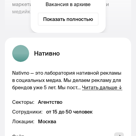
маркетинг, PR, SERM, influence, посевы и
Вакансия в архиве
медийка.
Показать полностью
Чем предстоит заниматься:
– Развивать и выстраивать долгосрочные
Нативно
отношения с клиентами;
Nativno — это лаборатория нативной рекламы
– Вести полный цикл сделки от запроса
в социальных медиа. Мы делаем рекламу для
клиента до оплаты с дальнейшим
брендов уже 5 лет. Мы пост
...
Читать дальше
↓
пролонгированием проекта;
Секторы
:
Агентство
– Готовить коммерческие предложения,
проводить встречи и презентации, обучать
Сотрудники
:
от 15 до 50 человек
клиентов при необходимости, заряжать новых
Локации
:
Москва
клиентов любовью к нашему продукту. А ещё
нежно напоминать о себе, если какие-то