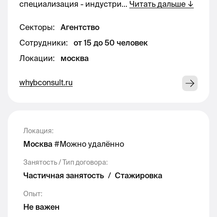
специализация - индустри
...
Читать дальше
↓
• Участвовать в запусках рекламных
кампаний.
Секторы
:
Агентство
Сотрудники
:
от 15 до 50 человек
• Общаться с авторами Telegram-каналов.
Локации
:
москва
• Помогать в создании контента и
whybconsult.ru
презентаций.
• Анализировать медиапространство с
помощью инструментов Medialogia и TGSstat.
Локация
:
Мечтаешь создавать вирусные кампании с
Москва
#
Можно удалённо
участием звезд и блогеров?
Занятость / Тип договора
:
Частичная занятость
/
Стажировка
2. Стажировка в отделе Influencer Marketing:
Опыт
:
Тебя ждет:
Не важен