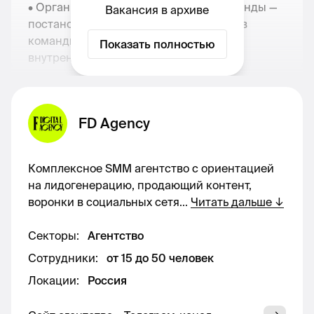
• Организация работы проектной команды —
Вакансия в архиве
постановка ТЗ, отслеживание ресурсов
команды, изменение и поддержание
Показать полностью
внутренних процессов
• Коммуникация с клиентом: написание
стратегии вместе с командой SMM,
FD Agency
согласование задач, работа с правками и
накопление базы знаний по проекту
Комплексное SMM агентство c ориентацией
• Контролировать дедлайны и задачи. Работа
на лидогенерацию, продающий контент,
в Б24.
воронки в социальных сетя
...
Читать дальше
↓
• Организовывать встречи и съёмки,
Секторы
:
Агентство
координировать команду в рамках SMM-
Сотрудники
:
от 15 до 50 человек
контента.
Локации
:
Россия
• Контролировать выход публикаций и
своевременную работу сотрудников.