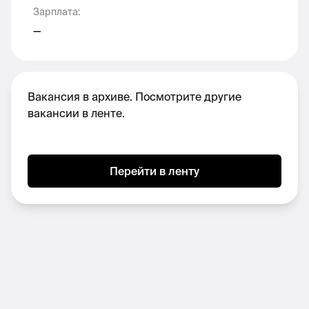
Зарплата
:
—
Мы предлагаем:
Удалённую работу
Вакансия в архиве. Посмотрите другие
с частичной занятостью по будням: ты
вакансии в ленте.
будешь писать 3-5 копи в день, задачи
приходят в тот же день. Этот формат
хорошо подойдёт фрилансерам с
несколькими проектами.
Перейти в ленту
Молодую команду, где все говорят с
тобой на одном языке. А ещё на проекте
будет второй копирайтер, чтобы
подстраховать тебя, если тебе нужно
быть не на связи
Возможность добавить в своё портфолио
кейс работы с крутым брендом.