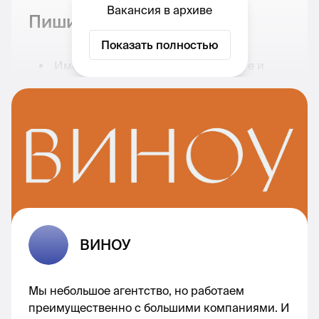
Вакансия в архиве
Пиши нам, если ты:
Показать полностью
Имеешь опыт в СММ-копирайтинге и
можешь показать, для каких соцсетей
писал(а).
Любишь спорт и активный лайфстайл,
хочешь писать на эту тему: знаешь, чем
трекинг отличается от хайкинга.
Умеешь вливаться в Tone of Voice и
предлагать новые решения, если нужно
заменить фразу или слово.
Пишешь грамотно и не забываешь, что на
ВИНОУ
клавиатуре есть буква ё, а тире — это не
дефис.
Мы небольшое агентство, но работаем
Умеешь в многозадачность, спокойно
преимущественно с большими компаниями. И
относишься к правкам и готов