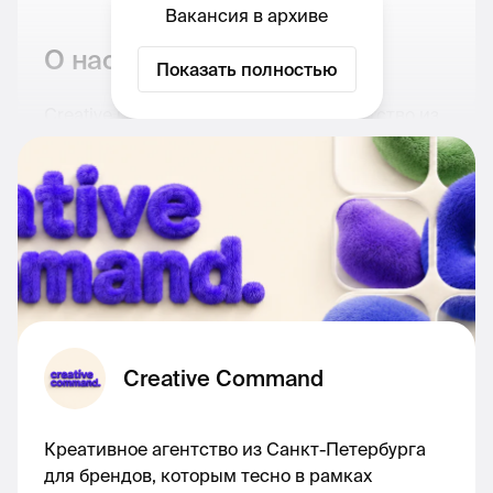
Вакансия в архиве
О нас
Показать полностью
Creative Command — креативное агентство из
Санкт-Петербурга.
Мы работаем с потребительскими брендами в
категориях beauty, FMCG и lifestyle.
Занимаемся стратегией, контентом,
дизайном, маркетплейсами, блогерами,
сайтами и специальными проектами.
Сейчас ищем Project Manager для ведения
Creative Command
проекта премиального косметического
бренда из Кореи.
Креативное агентство из Санкт-Петербурга
Нам нужен не просто человек, который
для брендов, которым тесно в рамках
пересылает сообщения между клиентом и