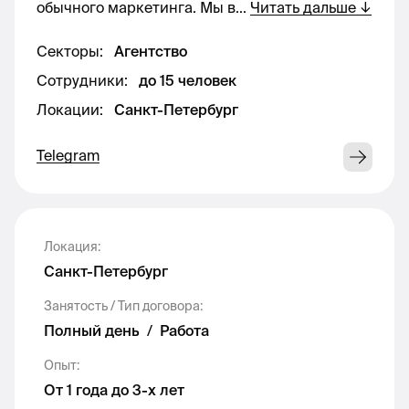
обычного маркетинга. Мы в
...
Читать дальше
↓
командой. Нужен менеджер, который
понимает основы маркетинга, держит сроки,
Секторы
:
Агентство
фиксирует договорённости и самостоятельно
Сотрудники
двигает проект вперёд.
:
до 15 человек
Локации
:
Санкт-Петербург
Чем предстоит заниматься
Telegram
— вести регулярную коммуникацию с
клиентом;
— участвовать в подготовке контент-плана;
Локация
:
Санкт-Петербург
— координировать публикации в трёх
социальных сетях;
Занятость / Тип договора
:
Полный день
/
Работа
— контролировать выход статей в Дзене;
Опыт
:
— следить за рекламными кабинетами и
От 1 года до 3-х лет