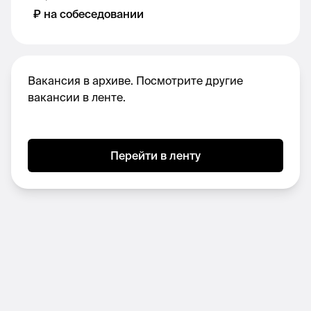
производит креативный продукт, будь то
₽ на собеседовании
подкаст, кино, книга или музыка. Продюсеры
бывают разные: от исполнительных до
линейных. Студия ищет креативно-линейного
продюсера, который будет:
Вакансия в архиве. Посмотрите другие
вакансии в ленте.
Заниматься разработкой и проработкой
идей для эпизодов подкаста, а позже и
содействием в их
Перейти в ленту
реализации. Например, вы решили, что
было бы круто сделать интервью с
Джоном Мейджерсом, Артем тоже с
этим окей, вы идете, связываетесь с его
агентом, и организовываете запись (при
нашей поддержке).
Редактировать созданный контент. Да,
необходимо уметь пользоваться
аудиоредакторами (например, Adobe