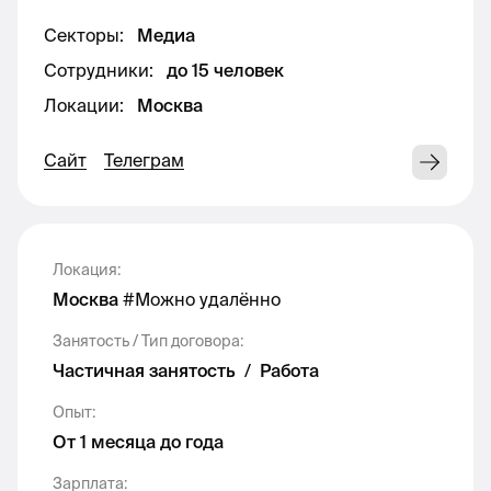
Секторы
:
Медиа
Сотрудники
:
до 15 человек
Локации
:
Москва
О чем эта позиция:
Сайт
Телеграм
Студия ищет продюсера для одного из
флагманских подкастов — Cut the Crap,
который делает Артём Харченко, он же
Локация
:
Котокраб, автор и ведущий огромнейшего
Москва
#
Можно удалённо
YouTube-канала про популярную культуру,
киновселенные Marvel и DC.
Занятость / Тип договора
:
Частичная занятость
/
Работа
Кто такой продюсер и что
нужно делать:
Опыт
:
От 1 месяца до года
Продюсер — человек, который создает /
Зарплата
: