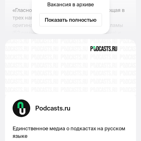
Вакансия в архиве
«Гласно» — подкаст-компания, работающая в
трех направления: производство
Показать полностью
оригинальных шоу, сэйлзхаус аудиорекламы
(52 самых крупных шоу на русском языке) и
консультирование бизнеса по подкастам.
Podcasts.ru
Единственное медиа о подкастах на русском
языке